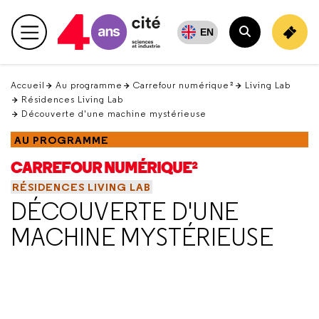
Retour
en
EN
Menu principal
haut
Rechercher
Accueil
Au programme
Carrefour numérique²
Living Lab
Résidences Living Lab
Découverte d'une machine mystérieuse
AU PROGRAMME
CARREFOUR NUMÉRIQUE²
RÉSIDENCES LIVING LAB
DÉCOUVERTE D'UNE
MACHINE MYSTÉRIEUSE