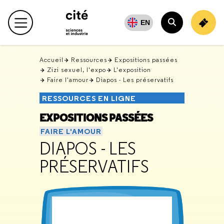
Retour
en
EN
Menu principal
haut
Rechercher
Accueil
Ressources
Expositions passées
Zizi sexuel, l'expo
L'exposition
Faire l'amour
Diapos - Les préservatifs
RESSOURCES EN LIGNE
EXPOSITIONS PASSÉES
FAIRE L'AMOUR
DIAPOS - LES
PRÉSERVATIFS