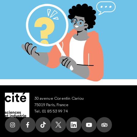
30 avenue Corentin Cariou
75019 Paris, France
Tel. 01 85 53 99 74
Suivez nous sur Instagram
Suivez nous sur Facebook
Suivez nous sur Tik Tok
Suivez nous sur X
Suivez nous sur LinkedIn
Suivez nous sur Yout
Suivez nous su