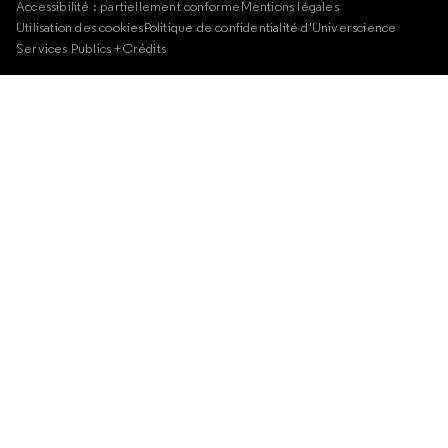
Accessibilité : partiellement conforme
Mentions légales
Utilisation des cookies
Politique de confidentialité d'Universcience
Services Publics +
Crédits