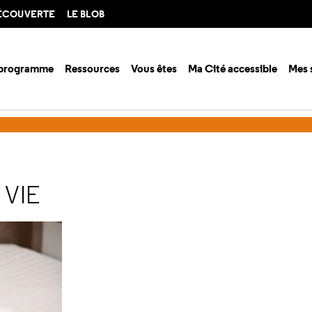
DÉCOUVERTE
LE BLOB
 programme
Ressources
Vous êtes
Ma Cité accessible
Mes 
 documentation
Des brochures sur la santé
Brochures hygiène de v
 VIE