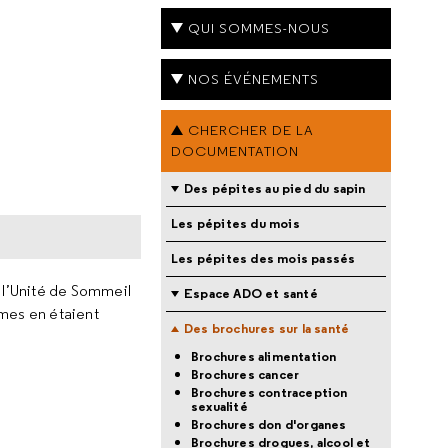
QUI SOMMES-NOUS
NOS ÉVÉNEMENTS
CHERCHER DE LA
DOCUMENTATION
Des pépites au pied du sapin
Les pépites du mois
Les pépites des mois passés
 l’Unité de Sommeil
Espace ADO et santé
ômes en étaient
Des brochures sur la santé
Brochures alimentation
Brochures cancer
Brochures contraception
sexualité
Brochures don d'organes
Brochures drogues, alcool et