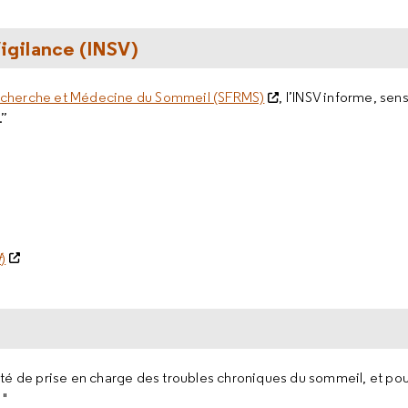
Vigilance (INSV)
echerche et Médecine du Sommeil (SFRMS)
, l’INSV informe, sen
.”
f
)
é de prise en charge des troubles chroniques du sommeil, et pour 
 "