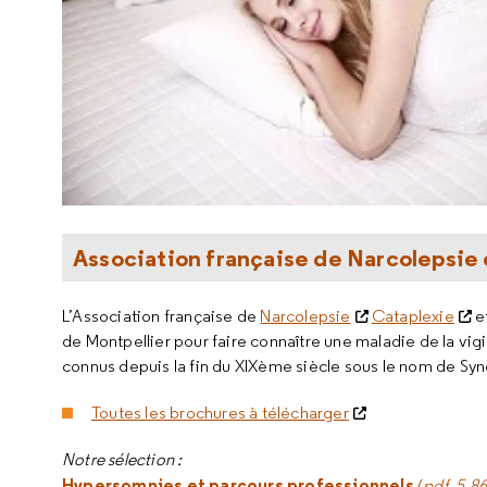
Association française de Narcolepsie
L’Association française de
Narcolepsie
Cataplexie
et
de Montpellier pour faire connaître une maladie de la v
connus depuis la fin du XIXème siècle sous le nom de S
Toutes les brochures à télécharger
Notre sélection :
Hypersomnies et parcours professionnels
(
pdf, 5,86