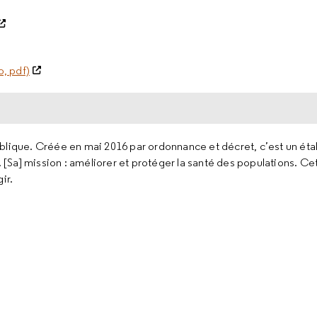
o, pdf)
ublique. Créée en mai 2016 par ordonnance et décret, c’est un ét
. [Sa] mission : améliorer et protéger la santé des populations. Cet
ir.