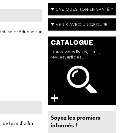
UNE QUESTION EN SANTÉ ?
VENIR AVEC UN GROUPE
sibilise et éduque sur
CATALOGUE
Trouvez des livres, films,
revues, articles…
Soyez les premiers
se faire d’offrir
informés !