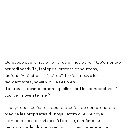
Qu’est-ce que la fission et la fusion nucléaire ? Qu'entend-on
par radioactivité, isotopes, protons et neutrons,
radioactivité dite “artificielle”, fission, nouvelles
radioactivités, noyaux-bulles et bien
d'autres... Techniquement, quelles sont les perspectives à
court et moyen terme ?
La physique nucléaire a pour d’étudier, de comprendre et
prédire les propriétés du noyau atomique. Le noyau
atomique n’est pas visible à l’oeil nu, ni même au
microscope, le plus puissant soit-il. Il est cependant à