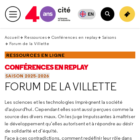
Retour
en
EN
Menu principal
haut
Rechercher
Accueil
Ressources
Conférences en replay
Saisons
Forum de la Villette
RESSOURCES EN LIGNE
CONFÉRENCES EN REPLAY
SAISON 2025-2026
FORUM DE LA VILLETTE
Les sciences et les technologies imprègnent la société
d'aujourd'hui. Cependant elles sont aussi perçues comme la
source des divers maux. On les juge impuissantes à maîtriser
le développement qu’elles autorisent et à répondre au désir
de solidarité et d’équité.
Face à ces contradictions, comment redéfinir leur rôle dans