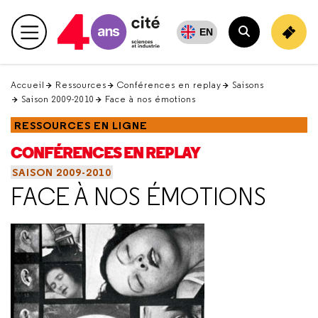
Retour
en
EN
Menu principal
haut
Rechercher
Accueil
Ressources
Conférences en replay
Saisons
Saison 2009-2010
Face à nos émotions
RESSOURCES EN LIGNE
CONFÉRENCES EN REPLAY
SAISON 2009-2010
FACE À NOS ÉMOTIONS