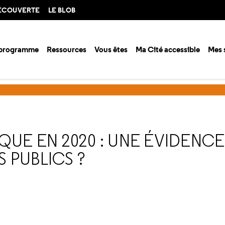
DÉCOUVERTE
LE BLOB
 programme
Ressources
Vous êtes
Ma Cité accessible
Mes 
ison 2019-2020
"La médiation scientifique en 2020 : une évidence mai
IQUE EN 2020 : UNE ÉVIDENCE
 PUBLICS ?