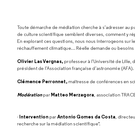
Toute démarche de médiation cherche à s’adresser au publ
de culture scientifique semblent diverses, comment y ré
En explorant ces questions, nous nous interrogeons sur l
réchauffement climatique… Réelle demande ou besoins
Olivier Las Vergnas,
professeur à l’Université de Lille,
président de l’Association française d’astronomie (AFA).
Clémence Perronnet,
maîtresse de conférences en sci
Modération
Matteo Merzagora
par
, association TRACE
Intervention
Antonio Gome
s da Costa
-
par
, directe
recherche sur la médiation scientifique".