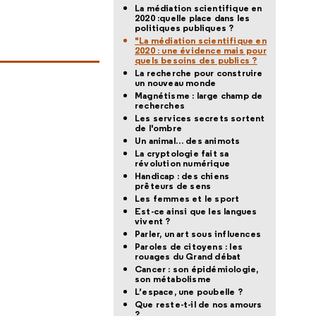
La médiation scientifique en
2020 :quelle place dans les
politiques publiques ?
"La médiation scientifique en
2020 : une évidence mais pour
quels besoins des publics ?
La recherche pour construire
un nouveau monde
Magnétisme : large champ de
recherches
Les services secrets sortent
de l'ombre
Un animal… des animots
La cryptologie fait sa
révolution numérique
Handicap : des chiens
prêteurs de sens
Les femmes et le sport
Est-ce ainsi que les langues
vivent ?
Parler, un art sous influences
Paroles de citoyens : les
rouages du Grand débat
Cancer : son épidémiologie,
son métabolisme
L’espace, une poubelle ?
Que reste-t-il de nos amours
?