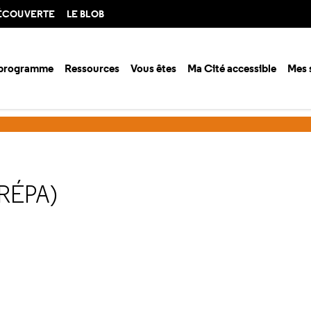
DÉCOUVERTE
LE BLOB
 programme
Ressources
Vous êtes
Ma Cité accessible
Mes 
ison 2023-2024
Faire croire (séance prépa)
RÉPA)