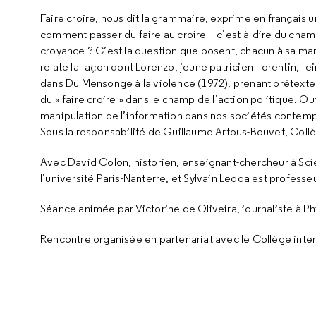
Faire croire, nous dit la grammaire, exprime en français u
comment passer du faire au croire – c’est-à-dire du champ
croyance ? C’est la question que posent, chacun à sa ma
relate la façon dont Lorenzo, jeune patricien florentin, fei
dans Du Mensonge à la violence (1972), prenant prétexte 
du « faire croire » dans le champ de l’action politique. O
manipulation de l’information dans nos sociétés contem
Sous la responsabilité de Guillaume Artous-Bouvet, Collè
Avec David Colon, historien, enseignant-chercheur à Sci
l’université Paris-Nanterre, et Sylvain Ledda est professe
Séance animée par Victorine de Oliveira, journaliste à P
Rencontre organisée en partenariat avec le Collège inte