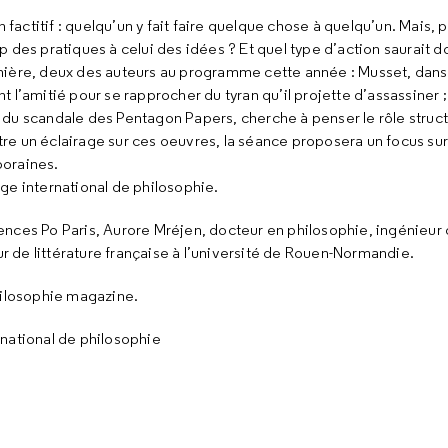
n factitif : quelqu’un y fait faire quelque chose à quelqu’un. Mais,
 des pratiques à celui des idées ? Et quel type d’action saurait do
nière, deux des auteurs au programme cette année : Musset, dans
nt l’amitié pour se rapprocher du tyran qu’il projette d’assassiner ;
du scandale des Pentagon Papers, cherche à penser le rôle struct
utre un éclairage sur ces oeuvres, la séance proposera un focus sur
poraines.
ge international de philosophie.
ences Po Paris, Aurore Mréjen, docteur en philosophie, ingénieur
ur de littérature française à l’université de Rouen-Normandie.
hilosophie magazine.
rnational de philosophie