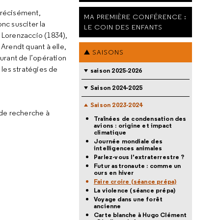
 précisément,
MA PREMIÈRE CONFÉRENCE :
nc susciter la
LE COIN DES ENFANTS
 Lorenzaccio (1834),
 Arendt quant à elle,
SAISONS
urant de l’opération
 les stratégies de
saison 2025-2026
Saison 2024-2025
Saison 2023-2024
 de recherche à
Traînées de condensation des
avions : origine et impact
climatique
Journée mondiale des
intelligences animales
Parlez-vous l’extraterrestre ?
Futur astronaute : comme un
ours en hiver
Faire croire (séance prépa)
La violence (séance prépa)
Voyage dans une forêt
ancienne
Carte blanche à Hugo Clément