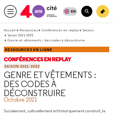
Retour
en
EN
Menu principal
haut
Rechercher
Accueil
Ressources
Conférences en replay
Saisons
Saison 2021-2022
Genre et vêtements : des codes à déconstruire
RESSOURCES EN LIGNE
CONFÉRENCES EN REPLAY
SAISON 2021-2022
GENRE ET VÊTEMENTS :
DES CODES À
DÉCONSTRUIRE
Octobre 2021
Socialement, culturellement et historiquement construit, le