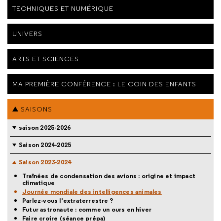
TECHNIQUES ET NUMÉRIQUE
UNIVERS
ARTS ET SCIENCES
MA PREMIÈRE CONFÉRENCE : LE COIN DES ENFANTS
SAISONS
saison 2025-2026
Saison 2024-2025
Saison 2023-2024
Traînées de condensation des avions : origine et impact
climatique
Journée mondiale des intelligences animales
Parlez-vous l’extraterrestre ?
Futur astronaute : comme un ours en hiver
Faire croire (séance prépa)