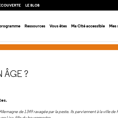
DÉCOUVERTE
LE BLOB
 programme
Ressources
Vous êtes
Ma Cité accessible
Mes 
ison 2016-2017
Quoi de neuf au Moyen Âge ?
 ÂGE ?
tes.
llemagne de 1349 ravagée par la peste. Ils parviennent à la ville de
jeune Lisa, fille du bourgmestre…