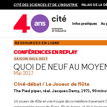
Retour
CITÉ DES SCIENCES ET DE L'INDUSTRIE
PALAIS DE LA 
en
haut
Infos pratiques
Au
Accueil
Ressources
Conférences en replay
Saisons
Sa
RESSOURCES EN LIGNE
CONFÉRENCES EN REPLAY
SAISON 2016-2017
QUOI DE NEUF AU MOYEN
Mai 2017
Ciné-débat /
Le Joueur de flûte
The Pied piper, réal. Jacques Demy, 1971, 90 minu
Un joueur de flûte et une troupe de comédiens traversent l'A
préparent les noces de Franz, fils du baron, et de la toute 