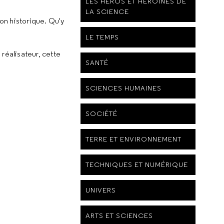
LES HÉROS ET HÉROÏNES DE
LA SCIENCE
ion historique. Qu'y
LE TEMPS
réalisateur, cette
SANTÉ
SCIENCES HUMAINES
SOCIÉTÉ
TERRE ET ENVIRONNEMENT
TECHNIQUES ET NUMÉRIQUE
UNIVERS
ARTS ET SCIENCES