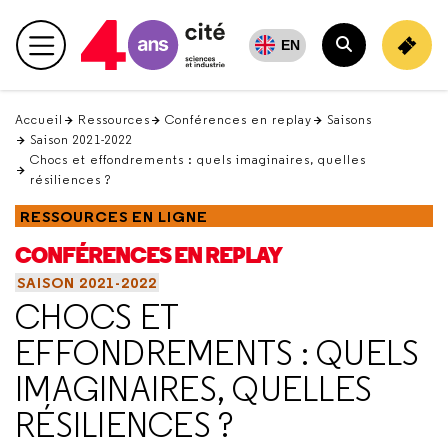
Retour
en
EN
Menu principal
haut
Rechercher
Accueil
Ressources
Conférences en replay
Saisons
Saison 2021-2022
Chocs et effondrements : quels imaginaires, quelles
résiliences ?
RESSOURCES EN LIGNE
CONFÉRENCES EN REPLAY
SAISON 2021-2022
CHOCS ET
EFFONDREMENTS : QUELS
IMAGINAIRES, QUELLES
RÉSILIENCES ?