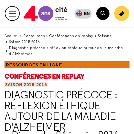
Retour
en
EN
Menu principal
haut
Rechercher
Accueil
Ressources
Conférences en replay
Saisons
Saison 2015-2016
Diagnostic précoce : réflexion éthique autour de la maladie
d'Alzheimer
RESSOURCES EN LIGNE
CONFÉRENCES EN REPLAY
SAISON 2015-2016
DIAGNOSTIC PRÉCOCE :
RÉFLEXION ÉTHIQUE
AUTOUR DE LA MALADIE
D'ALZHEIMER