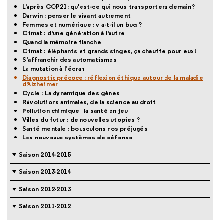
L'après COP21: qu'est-ce qui nous transportera demain?
Darwin : penser le vivant autrement
Femmes et numérique : y a-t-il un bug ?
Climat : d'une génération à l'autre
Quand la mémoire flanche
Climat : éléphants et grands singes, ça chauffe pour eux !
S’affranchir des automatismes
La mutation à l’écran
Diagnostic précoce : réflexion éthique autour de la maladie
d'Alzheimer
Cycle : La dynamique des gènes
Révolutions animales, de la science au droit
Pollution chimique : la santé en jeu
Villes du futur : de nouvelles utopies ?
Santé mentale : bousculons nos préjugés
Les nouveaux systèmes de défense
Saison 2014-2015
Saison 2013-2014
Saison 2012-2013
Saison 2011-2012