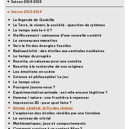
Saison 2014-2015
Saison 2013-2014
La légende de Godzilla
La Terre, le vivant, la société : question de rythmes
Le temps existe-t-il ?
Vieillissement : naissance d'une nouvelle société
Le cerveau aux manettes
Vers la fin des énergies fossiles
Radioactivité : des étoiles aux centrales nucléaires
Le temps du progrès
Rosetta, un vaisseau pour une comète
Rosetta: à la recherche de nos origines
Les émotions en scène
Science et philosophie/ Le jeu
Le temps vécu
Pourquoi jouons-nous ?
Expérimentation animale : est-elle encore légitime ?
Homme / nature : une frontière à repenser
Impression 3D : pour quoi faire ?
Animal, végétal : la fin des règnes
L’explosion des étoiles révélée par une fontaine
Le cerveau de cristal
Mathématiques, jeux et comportements
Comment survivre à un contact Alien ?