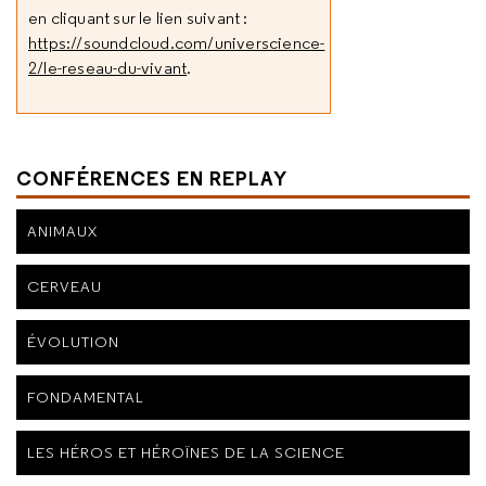
en cliquant sur le lien suivant :
https://soundcloud.com/universcience-
2/le-reseau-du-vivant
.
CONFÉRENCES EN REPLAY
ANIMAUX
CERVEAU
ÉVOLUTION
FONDAMENTAL
LES HÉROS ET HÉROÏNES DE LA SCIENCE