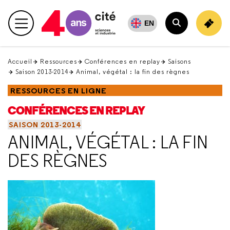
Retour
en
EN
Menu principal
haut
Rechercher
Accueil
Ressources
Conférences en replay
Saisons
Saison 2013-2014
Animal, végétal : la fin des règnes
RESSOURCES EN LIGNE
CONFÉRENCES EN REPLAY
SAISON 2013-2014
ANIMAL, VÉGÉTAL : LA FIN
DES RÈGNES